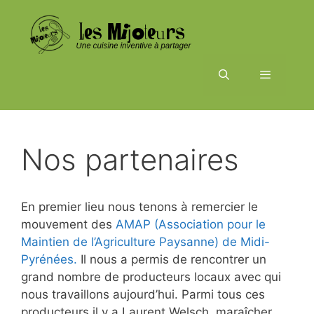
Aller
au
contenu
Menu
Nos partenaires
En premier lieu nous tenons à remercier le
mouvement des
AMAP (Association pour le
Maintien de l’Agriculture Paysanne) de Midi-
Pyrénées.
Il nous a permis de rencontrer un
grand nombre de producteurs locaux avec qui
nous travaillons aujourd’hui. Parmi tous ces
producteurs il y a Laurent Welsch, maraîcher,