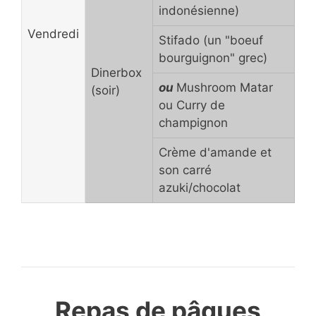
indonésienne)
Vendredi
Stifado (un "boeuf
bourguignon" grec)
Dinerbox
ou
Mushroom Matar
(soir)
ou Curry de
champignon
Crème d'amande et
son carré
azuki/chocolat
Repas de pâques