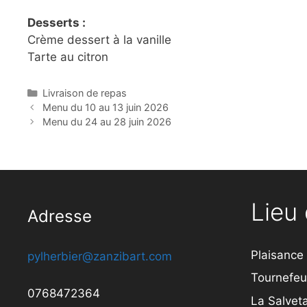
Desserts :
Crème dessert à la vanille
Tarte au citron
Catégories
Livraison de repas
Menu du 10 au 13 juin 2026
Menu du 24 au 28 juin 2026
Lieu 
Adresse
Plaisance
pylherbier@zanzibart.com
Tournefeui
0768472364
La Salveta