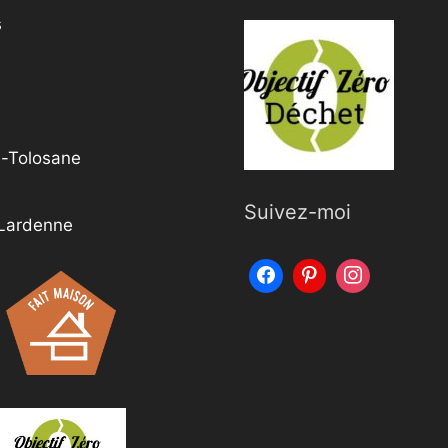
s
e-Tolosane
Suivez-moi
 Lardenne