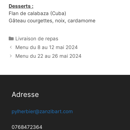
Desserts :
Flan de calabaza (Cuba)
Gâteau courgettes, noix, cardamome
Catégories
Livraison de repas
Menu du 8 au 12 mai 2024
Menu du 22 au 26 mai 2024
Adresse
pylherbier@zanzibart.com
0768472364