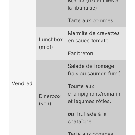
Mjadra (riz/lentilles à
la libanaise)
Tarte aux pommes
Marmite de crevettes
Lunchbox
en sauce tomate
(midi)
Far breton
Salade de fromage
frais au saumon fumé
Vendredi
Tourte aux
champignons/romarin
Dinerbox
et légumes rôties.
(soir)
ou
Truffade à la
chataîgne
Tarte aux pommes