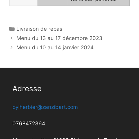
Catégories
Livraison de repas
Menu du 13 au 17 décembre 2023
Menu du 10 au 14 janvier 2024
Adresse
pylherbier@zanzibart.com
0768472364