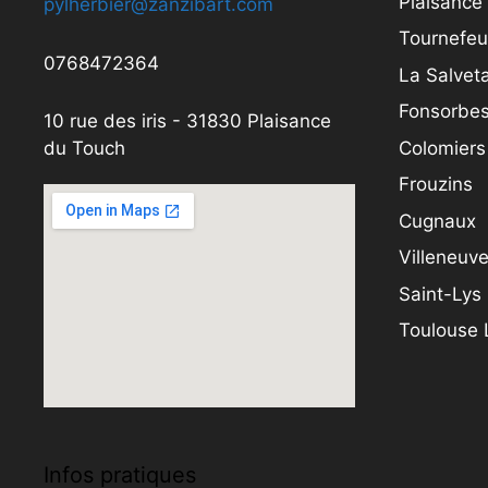
Plaisance
pylherbier@zanzibart.com
Tournefeui
0768472364
La Salveta
Fonsorbe
10 rue des iris - 31830 Plaisance
Colomiers
du Touch
Frouzins
Cugnaux
Villeneuv
Saint-Lys
Toulouse
Infos pratiques