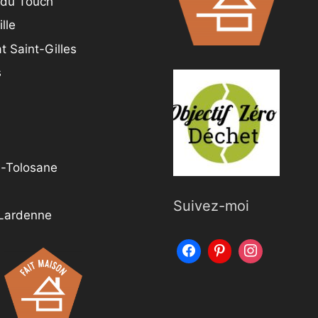
 du Touch
lle
t Saint-Gilles
s
e-Tolosane
Suivez-moi
 Lardenne