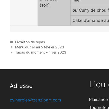
miel
(soir)
ou
Curry de chou fle
Cake d’amande au
Catégories
Livraison de repas
Menu du 1er au 5 février 2023
Tapas du moment – hiver 2023
Lieu 
Adresse
Plaisance
pylherbier@zanzibart.com
Tournefeui