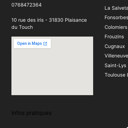
0768472364
La Salveta
Fonsorbe
10 rue des iris - 31830 Plaisance
Colomiers
du Touch
Frouzins
Cugnaux
Villeneuv
Saint-Lys
Toulouse
Infos pratiques