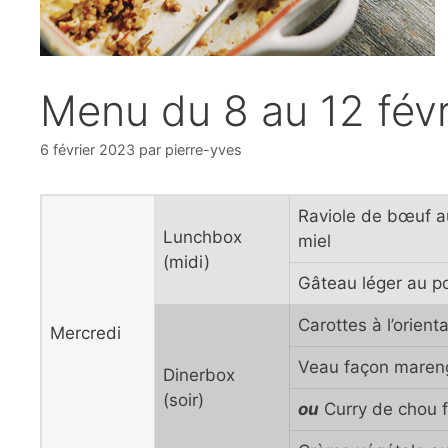
Menu du 8 au 12 fév
6 février 2023
par
pierre-yves
Raviole de bœuf au
Lunchbox
miel
(midi)
Gâteau léger au p
Carottes à l’orienta
Mercredi
Veau façon mareng
Dinerbox
(soir)
ou
Curry de chou fle