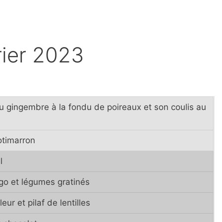
rier 2023
 gingembre à la fondu de poireaux et son coulis au
otimarron
l
o et légumes gratinés
ur et pilaf de lentilles