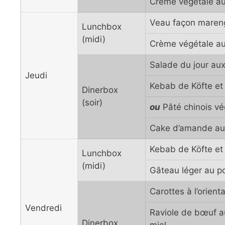
Crème végétale au
Veau façon mareng
Lunchbox
(midi)
Crème végétale au
Salade du jour au
Jeudi
Kebab de Köfte et 
Dinerbox
(soir)
ou
Pâté chinois vé
Cake d’amande au
Kebab de Köfte et 
Lunchbox
(midi)
Gâteau léger au p
Carottes à l’orienta
Vendredi
Raviole de bœuf au
Dinerbox