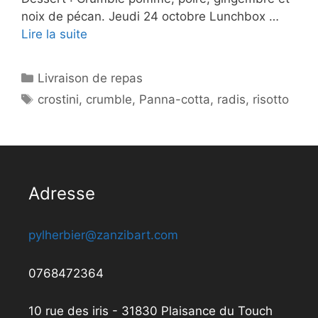
noix de pécan. Jeudi 24 octobre Lunchbox …
Lire la suite
Catégories
Livraison de repas
Étiquettes
crostini
,
crumble
,
Panna-cotta
,
radis
,
risotto
Adresse
pylherbier@zanzibart.com
0768472364
10 rue des iris - 31830 Plaisance du Touch