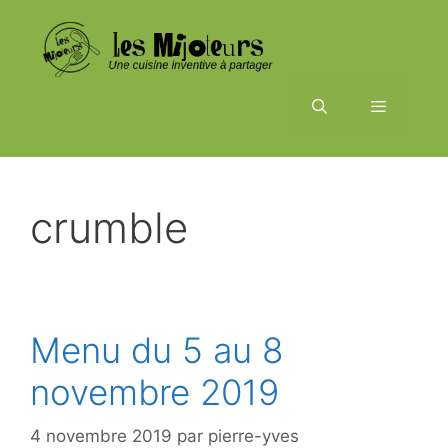
Aller
au
contenu
Menu
crumble
Menu du 5 au 8
novembre 2019
4 novembre 2019
par
pierre-yves